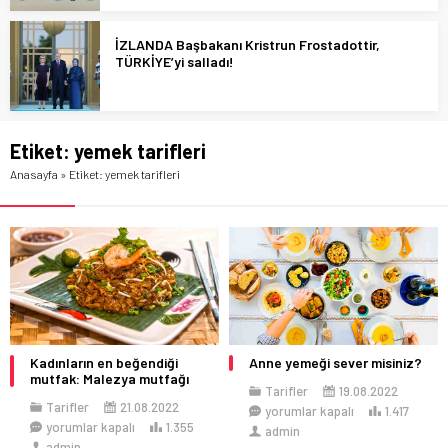
İZLANDA Başbakanı Kristrun Frostadottir,
TÜRKİYE’yi salladı!
Etiket:
yemek tarifleri
Anasayfa
»
Etiket: yemek tarifleri
Kadınların en beğendiği
Anne yemeği sever misiniz?
mutfak: Malezya mutfağı
Tarifler
19.08.2022
Tarifler
21.08.2022
yorumlar kapalı
1.417
yorumlar kapalı
1.355
admin
admin