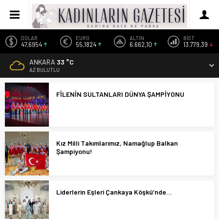
DOLAR
EURO
ALTIN
BİST
47,6954
55,1824
6.662,10
13.779,39
ANKARA
33 °C
AZ BULUTLU
FİLENİN SULTANLARI DÜNYA ŞAMPİYONU
Kız Milli Takımlarımız, Namağlup Balkan
Şampiyonu!
Liderlerin Eşleri Çankaya Köşkü’nde…