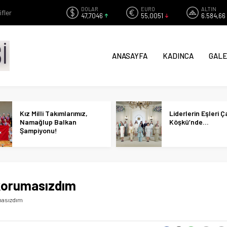
DOLAR
EURO
ALTIN
ifler
47,7046
55,0051
6.584,66
ANASAYFA
KADINCA
GALE
Kız Milli Takımlarımız,
Liderlerin Eşleri 
Namağlup Balkan
Köşkü’nde…
Şampiyonu!
 korumasızdım
masızdım