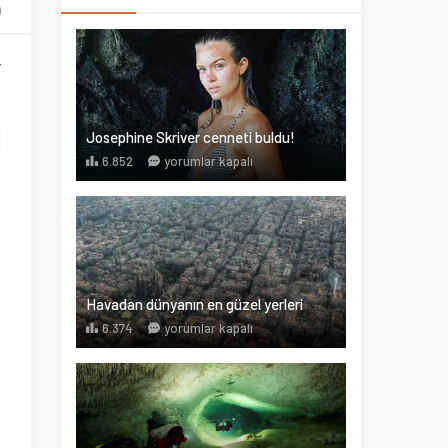
”
Josephine Skriver cenneti buldu!
6.852
yorumlar kapalı
Havadan dünyanın en güzel yerleri
6.374
yorumlar kapalı