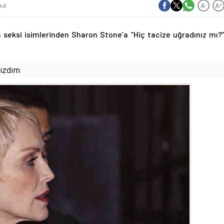
A
A
-
+
346
en seksi isimlerinden Sharon Stone’a “Hiç tacize uğradınız mı?
sızdım