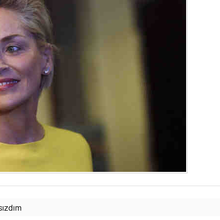
sızdım