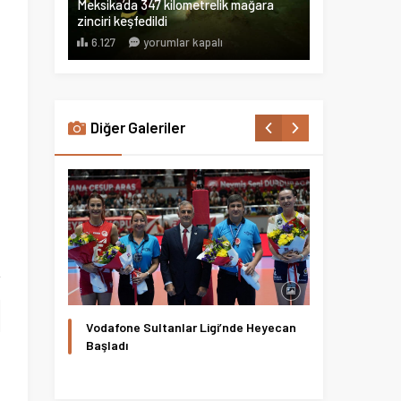
Meksika’da 347 kilometrelik mağara
zinciri keşfedildi
6.127
yorumlar kapalı
Diğer Galeriler
Vodafone Sultanlar Ligi’nde Heyecan
ŞAMPİY
Başladı