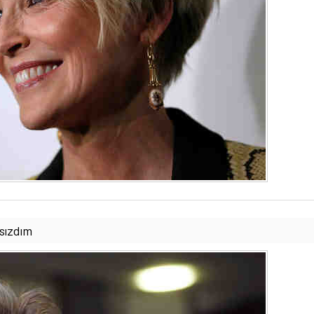
sızdım