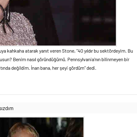
uya kahkaha atarak yanıt veren Stone, “40 yıldır bu sektördeyim. Bu
 musun? Benim nasıl göründüğümü. Pennsylvania’nın bilinmeyen bir
ında değildim. İnan bana, her şeyi gördüm” dedi.
sızdım
Kuzey Kore Kadın Futbol Takımı
Naegohyang Women’s FC, Asya
şampiyonu oldu