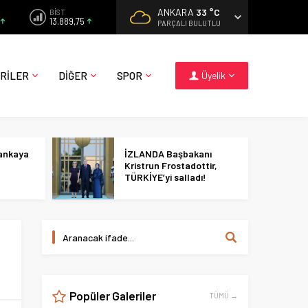
ANKARA
33 °C
BİST
13.889,75
PARÇALI BULUTLU
RİLER
DİĞER
SPOR
Üyelik
Çankaya
İZLANDA Başbakanı
Kristrun Frostadottir,
TÜRKİYE’yi salladı!
Popüler Galeriler
TÜMÜ →