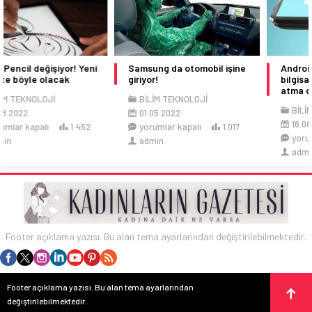
Samsung da otomobil işine
Android telefonlarda
giriyor!
bilgisayar başında mesaj
atma dönemi
BİLİM TEKNOLOJİ
BİLİM TEKNOLOJİ
01.05.2022
16.08.2022
yorumlar kapalı
1.017
yorumlar kapalı
1.364
admin
admin
Footer açıklama yazısı. Bu alan tema ayarlarından değiştirilebilmektedir.
Footer açıklama yazısı. Bu alan tema ayarlarından
değiştirilebilmektedir.