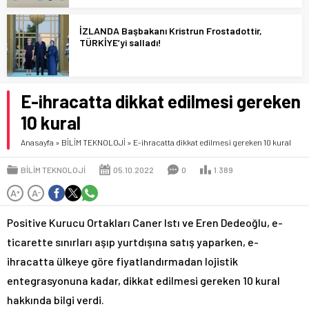
İZLANDA Başbakanı Kristrun Frostadottir,
TÜRKİYE’yi salladı!
E-ihracatta dikkat edilmesi gereken
10 kural
Anasayfa
»
BİLİM TEKNOLOJİ
»
E-ihracatta dikkat edilmesi gereken 10 kural
BİLİM TEKNOLOJİ
05.10.2022
0
1.389
A
A
+
-
Positive Kurucu Ortakları Caner Istı ve Eren Dedeoğlu, e-
ticarette sınırları aşıp yurtdışına satış yaparken, e-
ihracatta ülkeye göre fiyatlandırmadan lojistik
entegrasyonuna kadar, dikkat edilmesi gereken 10 kural
hakkında bilgi verdi.