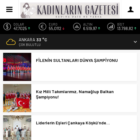
DOLAR
EURO
ALTIN
BİST
47,7025
55,0112
6.519,97
13.798,82
ANKARA
33 °C
ÇOK BULUTLU
FİLENİN SULTANLARI DÜNYA ŞAMPİYONU
Kız Milli Takımlarımız, Namağlup Balkan
Şampiyonu!
Liderlerin Eşleri Çankaya Köşkü’nde…