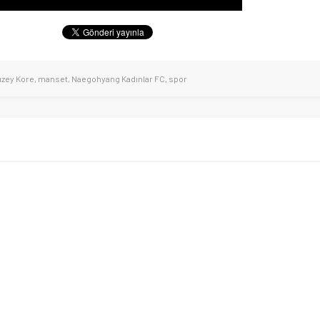
zey Kore
,
manset
,
Naegohyang Kadınlar FC
,
spor