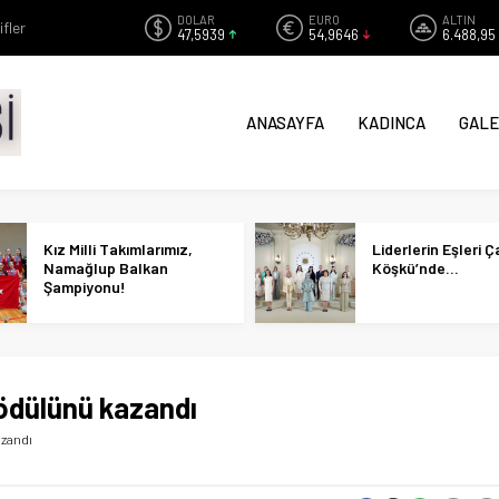
DOLAR
EURO
ALTIN
ifler
47,5939
54,9646
6.488,95
ANASAYFA
KADINCA
GALE
Kız Milli Takımlarımız,
Liderlerin Eşleri 
Namağlup Balkan
Köşkü’nde…
Şampiyonu!
ödülünü kazandı
azandı