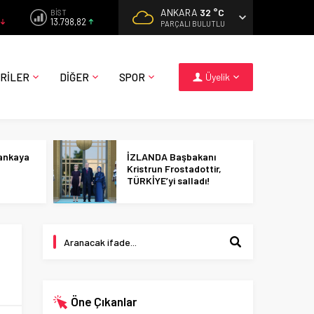
ANKARA
32 °C
BİST
13.798,82
PARÇALI BULUTLU
RİLER
DİĞER
SPOR
Üyelik
Çankaya
İZLANDA Başbakanı
Kristrun Frostadottir,
TÜRKİYE’yi salladı!
Öne Çıkanlar