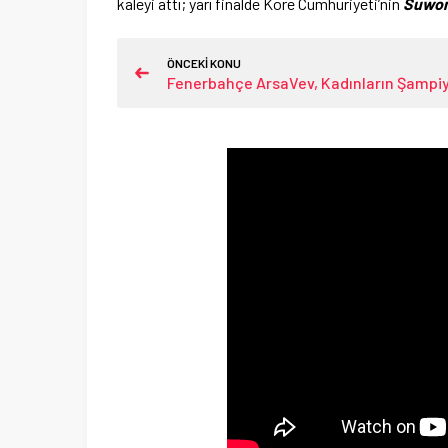
kaleyi attı; yarı finalde Kore Cumhuriyeti’nin
Suwon
ÖNCEKİ KONU
Fenerbahçe ArsaVev, Kadınların Şampi