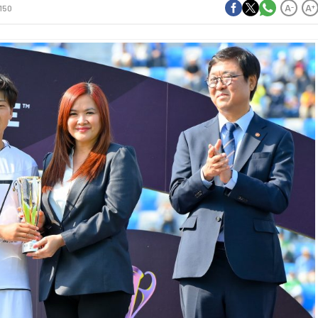
A
A
-
+
150