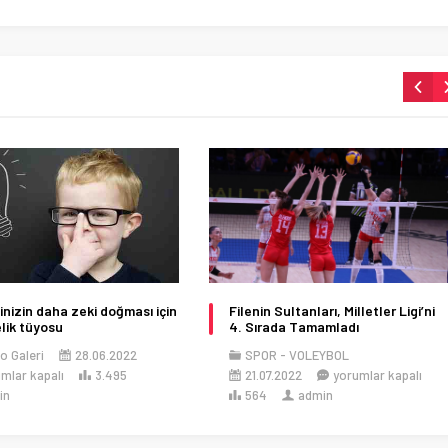
nizin daha zeki doğması için
Filenin Sultanları, Milletler Ligi’ni
lik tüyosu
4. Sırada Tamamladı
o Galeri
28.06.2022
SPOR
VOLEYBOL
mlar kapalı
3.495
21.07.2022
yorumlar kapalı
in
564
admin