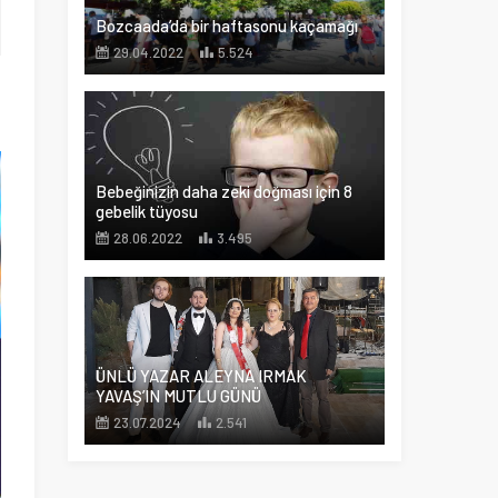
Bozcaada’da bir haftasonu kaçamağı
29.04.2022
5.524
u
Bebeğinizin daha zeki doğması için 8
gebelik tüyosu
28.06.2022
3.495
ÜNLÜ YAZAR ALEYNA IRMAK
YAVAŞ’IN MUTLU GÜNÜ
23.07.2024
2.541