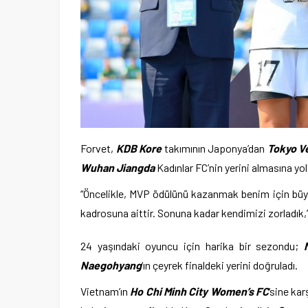
Forvet,
KDB Kore
takımının Japonya’dan
Tokyo V
Wuhan Jiangda
Kadınlar FC’nin yerini almasına yol
“Öncelikle, MVP ödülünü kazanmak benim için büy
kadrosuna aittir. Sonuna kadar kendimizi zorladık,
24 yaşındaki oyuncu için harika bir sezondu;
Naegohyang
‘ın çeyrek finaldeki yerini doğruladı.
Vietnam’ın
Ho Chi Minh City Women’s FC
‘sine ka