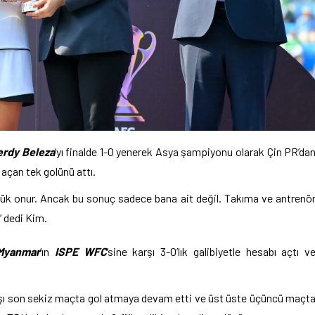
erdy Beleza
‘yı finalde 1-0 yenerek Asya şampiyonu olarak Çin PR’da
 açan tek golünü attı.
ük onur. Ancak bu sonuç sadece bana ait değil. Takıma ve antrenö
” dedi Kim.
Myanmar
‘ın
ISPE WFC
‘sine karşı 3-0’lık galibiyetle hesabı açtı v
rşı son sekiz maçta gol atmaya devam etti ve üst üste üçüncü maçt