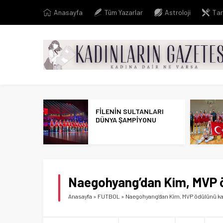
Anasayfa
Tüm Yazarlar
Astroloji
Tar
FİLENİN SULTANLARI
DÜNYA ŞAMPİYONU
Naegohyang’dan Kim, MVP 
Anasayfa
»
FUTBOL
»
Naegohyang’dan Kim, MVP ödülünü k