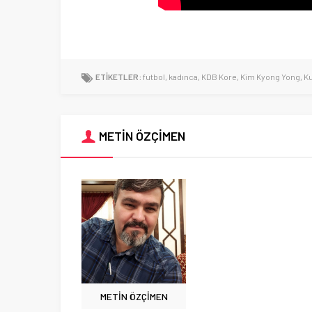
ETİKETLER:
futbol
,
kadınca
,
KDB Kore
,
Kim Kyong Yong
,
Ku
METİN ÖZÇİMEN
METİN ÖZÇİMEN