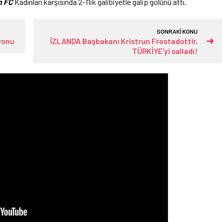
 FC
Kadınları karşısında 2-1’lik galibiyetle galip golünü attı.
SONRAKİ KONU
yonu
İZLANDA Başbakanı Kristrun Frostadottir,
TÜRKİYE’yi salladı!