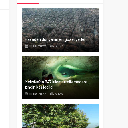
Havadan dünyanın en güzel yerleri
10.06.2022
6.373
Meksika’da 347 kilometrelik mağara
zinciri keşfedildi
10.08.2022
6.126